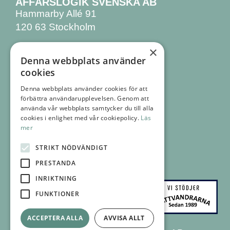
AFFÄRSLOGIK SVENSKA AB
Hammarby Allé 91
120 63 Stockholm
×
KONTAKTA OSS
Denna webbplats använder
08 555 770 00
cookies
info@affarslogik.se
Denna webbplats använder cookies för att
förbättra användarupplevelsen. Genom att
FÖLJ OSS
använda vår webbplats samtycker du till alla
FACEBOOK
cookies i enlighet med vår cookiepolicy.
Läs
mer
INSTAGRAM
LINKEDIN
STRIKT NÖDVÄNDIGT
NYHETSBREV
PRESTANDA
INRIKTNING
FUNKTIONER
ACCEPTERA ALLA
AVVISA ALLT