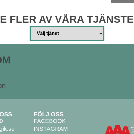
E FLER AV VÅRA TJÄNST
OM
on
 OSS
FÖLJ OSS
00
FACEBOOK
gik.se
INSTAGRAM