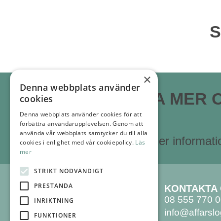
S
×
Denna webbplats använder
VILL NI VETA MER 
cookies
Denna webbplats använder cookies för att
TIDPLAN?
förbättra användarupplevelsen. Genom att
använda vår webbplats samtycker du till alla
Kontakta oss
för mer informati
cookies i enlighet med vår cookiepolicy.
Läs
mer
STRIKT NÖDVÄNDIGT
PRESTANDA
AFFÄRSLOGIK
KONTAKTA
SVENSKA AB
08 555 770 
INRIKTNING
Hammarby Allé 91
info@affarslo
FUNKTIONER