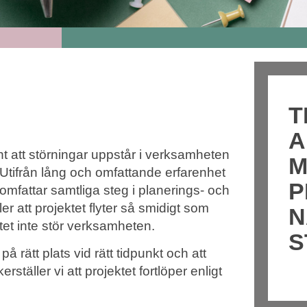
T
A
hänt att störningar uppstår i verksamheten
M
r. Utifrån lång och omfattande erfarenhet
P
 omfattar samtliga steg i planerings- och
r att projektet flyter så smidigt som
N
etet inte stör verksamheten.
S
 på rätt plats vid rätt tidpunkt och att
ställer vi att projektet fortlöper enligt