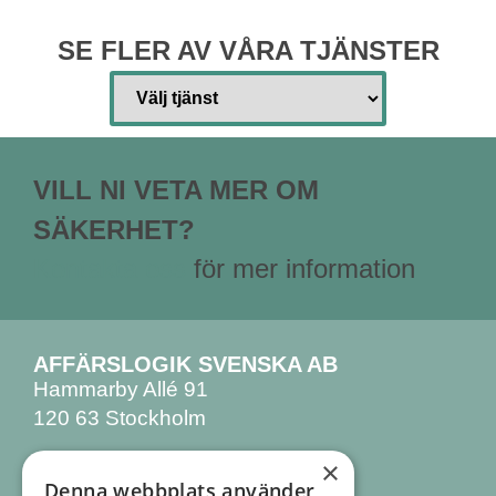
SE FLER AV VÅRA TJÄNSTER
VILL NI VETA MER OM
SÄKERHET?
Kontakta oss
för mer information
AFFÄRSLOGIK SVENSKA AB
Hammarby Allé 91
120 63 Stockholm
×
KONTAKTA OSS
Denna webbplats använder