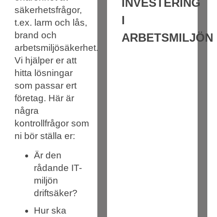
INVESTERING
säkerhetsfrågor,
I
t.ex. larm och lås,
brand och
ARBETSMILJÖN
arbetsmiljösäkerhet.
Vi hjälper er att
hitta lösningar
som passar ert
företag. Här är
några
kontrollfrågor som
ni bör ställa er:
Är den
rådande IT-
miljön
driftsäker?
Hur ska