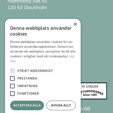
Hammarby Allé 91
120 63 Stockholm
KONTAKTA OSS
×
Denna webbplats använder
08 555 770 00
cookies
info@affarslogik.se
Denna webbplats använder cookies för att
FÖLJ OSS
förbättra användarupplevelsen. Genom att
FACEBOOK
använda vår webbplats samtycker du till alla
cookies i enlighet med vår cookiepolicy.
Läs
INSTAGRAM
mer
LINKEDIN
NYHETSBREV
STRIKT NÖDVÄNDIGT
PRESTANDA
INRIKTNING
FUNKTIONER
ACCEPTERA ALLA
AVVISA ALLT
© 2026 Affärslogik Svenska AB