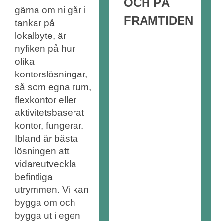
OCH PÅ
gärna om ni går i
FRAMTIDEN
tankar på
lokalbyte, är
nyfiken på hur
olika
kontorslösningar,
så som egna rum,
flexkontor eller
aktivitetsbaserat
kontor, fungerar.
Ibland är bästa
lösningen att
vidareutveckla
befintliga
utrymmen. Vi kan
bygga om och
bygga ut i egen