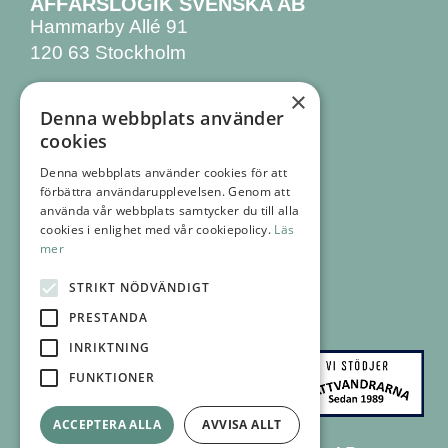
AFFÄRSLOGIK SVENSKA AB
Hammarby Allé 91
120 63 Stockholm
×
KONTAKTA OSS
Denna webbplats använder
08 555 770 00
cookies
info@affarslogik.se
Denna webbplats använder cookies för att
förbättra användarupplevelsen. Genom att
FÖLJ OSS
använda vår webbplats samtycker du till alla
FACEBOOK
cookies i enlighet med vår cookiepolicy.
Läs
mer
INSTAGRAM
LINKEDIN
STRIKT NÖDVÄNDIGT
NYHETSBREV
PRESTANDA
INRIKTNING
FUNKTIONER
ACCEPTERA ALLA
AVVISA ALLT