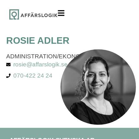
ROSIE ADLER
ADMINISTRATION/EKONOMI
rosie@affarslogik.se
070-422 24 24