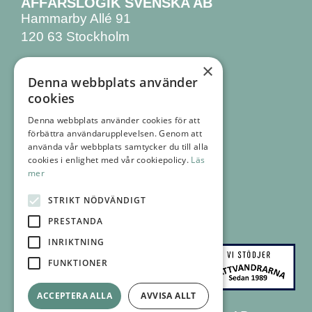
AFFÄRSLOGIK SVENSKA AB
Hammarby Allé 91
120 63 Stockholm
×
KONTAKTA OSS
Denna webbplats använder
08 555 770 00
cookies
info@affarslogik.se
Denna webbplats använder cookies för att
förbättra användarupplevelsen. Genom att
FÖLJ OSS
använda vår webbplats samtycker du till alla
FACEBOOK
cookies i enlighet med vår cookiepolicy.
Läs
mer
INSTAGRAM
LINKEDIN
STRIKT NÖDVÄNDIGT
NYHETSBREV
PRESTANDA
INRIKTNING
FUNKTIONER
ACCEPTERA ALLA
AVVISA ALLT