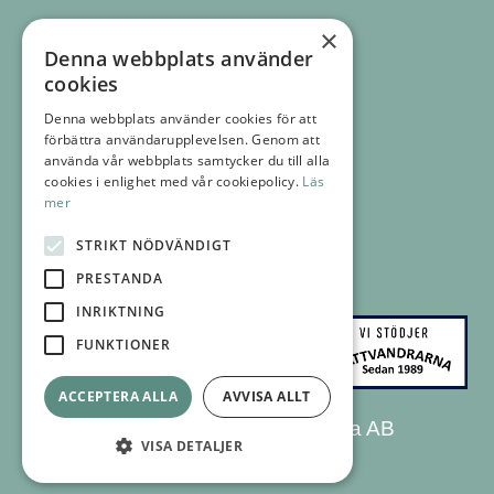
×
KONTAKTA OSS
Denna webbplats använder
08 555 770 00
cookies
info@affarslogik.se
Denna webbplats använder cookies för att
förbättra användarupplevelsen. Genom att
FÖLJ OSS
använda vår webbplats samtycker du till alla
FACEBOOK
cookies i enlighet med vår cookiepolicy.
Läs
mer
INSTAGRAM
LINKEDIN
STRIKT NÖDVÄNDIGT
NYHETSBREV
PRESTANDA
INRIKTNING
FUNKTIONER
ACCEPTERA ALLA
AVVISA ALLT
© 2026 Affärslogik Svenska AB
VISA DETALJER
Cookies
GDPR