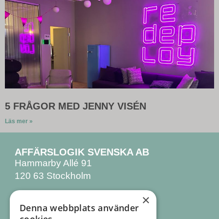
5 FRÅGOR MED JENNY VISÉN
Läs mer »
AFFÄRSLOGIK SVENSKA AB
Hammarby Allé 91
120 63 Stockholm
×
KONTAKTA OSS
Denna webbplats använder
08 555 770 00