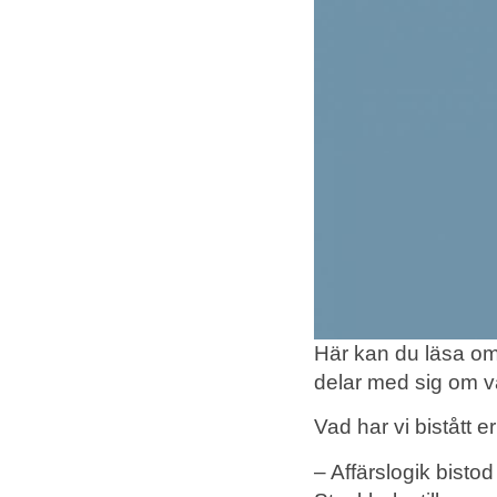
Här kan du läsa om
delar med sig om v
Vad har vi bistått 
– Affärslogik bistod 