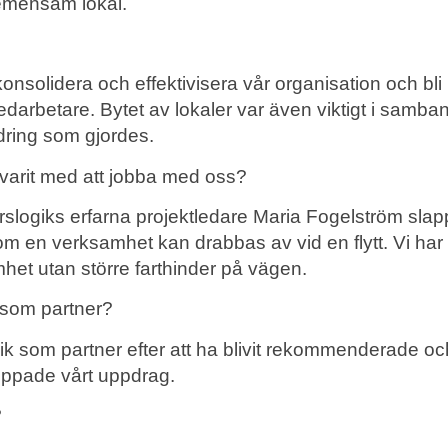
gemensam lokal.
t konsolidera och effektivisera vår organisation och bli 
darbetare. Bytet av lokaler var även viktigt i samb
dring som gjordes.
 varit med att jobba med oss?
ärslogiks erfarna projektledare Maria Fogelström sla
om en verksamhet kan drabbas av vid en flytt. Vi ha
het utan större farthinder på vägen.
s som partner?
gik som partner efter att ha blivit rekommenderade oc
reppade vårt uppdrag.
?