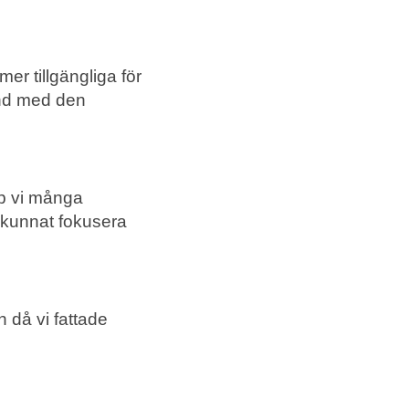
mer tillgängliga för
and med den
pp vi många
r kunnat fokusera
h då vi fattade