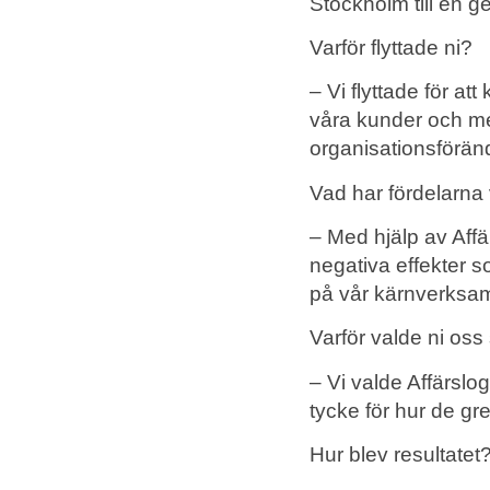
Stockholm till en 
Varför flyttade ni?
– Vi flyttade för at
våra kunder och me
organisationsförän
Vad har fördelarna
– Med hjälp av Aff
negativa effekter s
på vår kärnverksam
Varför valde ni os
– Vi valde Affärslo
tycke för hur de g
Hur blev resultatet