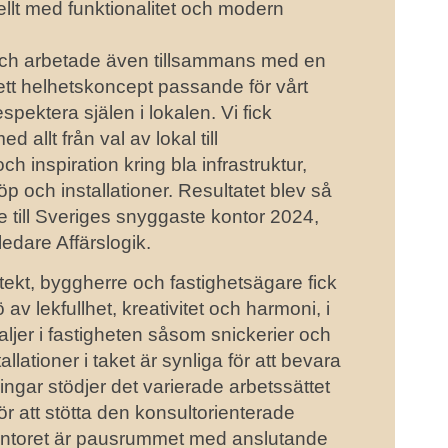
ellt med funktionalitet och modern
och arbetade även tillsammans med en
 ett helhetskoncept passande för vårt
pektera själen i lokalen. Vi fick
allt från val av lokal till
 och inspiration kring bla infrastruktur,
p och installationer. Resultatet blev så
e till Sveriges snyggaste kontor 2024,
ledare Affärslogik.
ekt, byggherre och fastighetsägare fick
ö av lekfullhet, kreativitet och harmoni, i
aljer i fastigheten såsom snickerier och
llationer i taket är synliga för att bevara
ingar stödjer det varierade arbetssättet
 att stötta den konsultorienterade
ntoret är pausrummet med anslutande