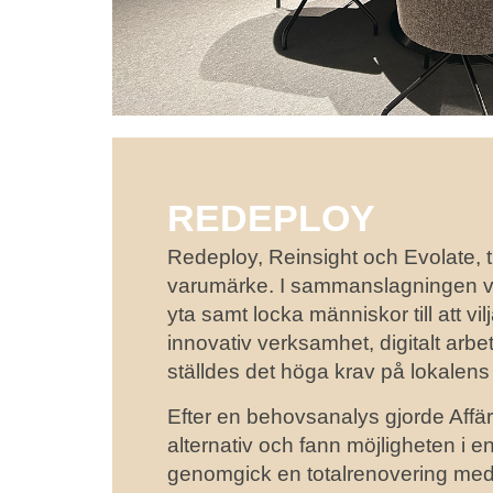
REDEPLOY
Redeploy, Reinsight och Evolate, 
varumärke. I sammanslagningen vill
yta samt locka människor till att vi
innovativ verksamhet, digitalt arb
ställdes det höga krav på lokalens 
Efter en behovsanalys gjorde Affä
alternativ och fann möjligheten i e
genomgick en totalrenovering med