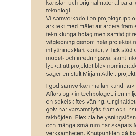
känslan och originalmaterial parall
teknologi.
Vi samverkade i en projektgrupp 
arkitekt med målet att arbeta fram
tekniktunga bolag men samtidigt res
vägledning genom hela projektet med 
inflyttningsklart kontor, vi fick stöd
möbel- och inredningsval samt inkö
lyckat att projektet blev nominerad
säger en stolt Mirjam Adler, projekt
I god samverkan mellan kund, arkit
Affärslogik in techbolaget, i en milj
en sekelskiftes våning. Originaldet
golv har varsamt lyfts fram och insta
takhöjden. Flexibla belysningslösn
och många små rum har skapats för
verksamheten. Knutpunkten på ko