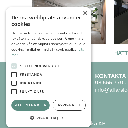
×
Denna webbplats använder
cookies
Denna webbplats använder cookies för att
förbättra användarupplevelsen. Genom att
använda vår webbplats samtycker du till alla
cookies i enlighet med vår cookiepolicy.
Läs
FORTERRO
HATT
mer
STRIKT NÖDVÄNDIGT
PRESTANDA
AFFÄRSLOGIK
KONTAKTA
SVENSKA AB
08 555 770 
INRIKTNING
Hammarby Allé 91
info@affarslo
FUNKTIONER
120 63 Stockholm
ACCEPTERA ALLA
AVVISA ALLT
VISA DETALJER
© 2026 Affärslogik Svenska AB