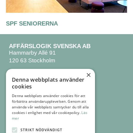
SPF SENIORERNA
AFFÄRSLOGIK SVENSKA AB
Hammarby Allé 91
120 63 Stockholm
×
KONTAKTA OSS
Denna webbplats använder
08 555 770 00
cookies
info@affarslogik.se
Denna webbplats använder cookies för att
förbättra användarupplevelsen. Genom att
FÖLJ OSS
använda vår webbplats samtycker du till alla
FACEBOOK
cookies i enlighet med vår cookiepolicy.
Läs
mer
INSTAGRAM
LINKEDIN
STRIKT NÖDVÄNDIGT